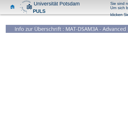
Universität Potsdam
Sie sind 
Um sich 
PULS
klicken Si
Info zur Überschrift : MAT-DSAM3A - Advanced