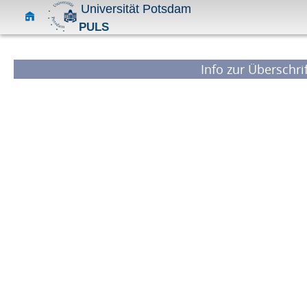
Universität Potsdam
PULS
Info zur Überschrif