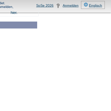
det.
SoSe 2026
Anmelden
Englisch
umelden,
hier.