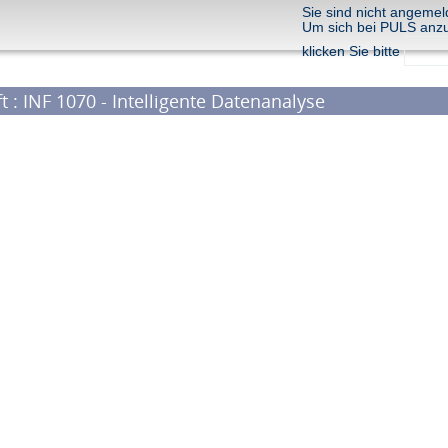
Sie sind nicht angemel
Um sich bei PULS anz
klicken Sie bitte
t : INF 1070 - Intelligente Datenanalyse