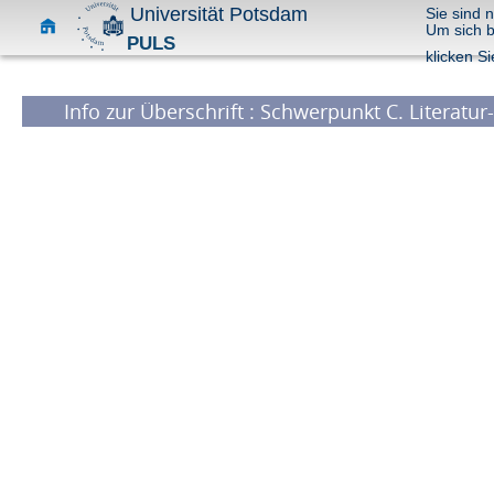
Universität Potsdam
Sie sind 
Um sich 
PULS
klicken Si
Info zur Überschrift : Schwerpunkt C. Literatu