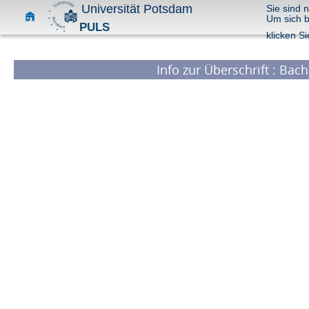
Universität Potsdam
Sie sind 
Um sich 
PULS
klicken Si
Info zur Überschrift : Bac