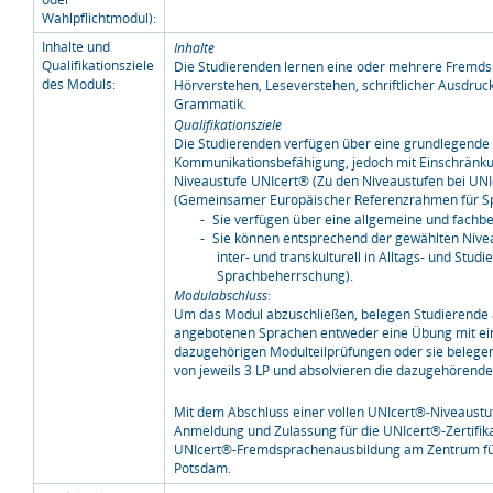
Wahlpflichtmodul):
Inhalte und
Inhalte
Qualifikationsziele
Die Studierenden lernen eine oder mehrere Fremdspr
des Moduls:
Hörverstehen, Leseverstehen, schriftlicher Ausdru
Grammatik.
Qualifikationsziele
Die Studierenden verfügen über eine grundlegende 
Kommunikationsbefähigung, jedoch mit Einschränku
Niveaustufe UNIcert® (Zu den Niveaustufen bei UNI
(Gemeinsamer Europäischer Referenzrahmen für S
Sie verfügen über eine allgemeine und fac
Sie können entsprechend der gewählten Nivea
inter- und transkulturell in Alltags- und St
Sprachbeherrschung).
Modulabschluss
:
Um das Modul abzuschließen, belegen Studierend
angebotenen Sprachen entweder eine Übung mit ein
dazugehörigen Modulteilprüfungen oder sie belege
von jeweils 3 LP und absolvieren die dazugehörend
Mit dem Abschluss einer vollen UNIcert®-Niveaustuf
Anmeldung und Zulassung für die UNIcert®-Zertifik
UNIcert®-Fremdsprachenausbildung am Zentrum für
Potsdam.