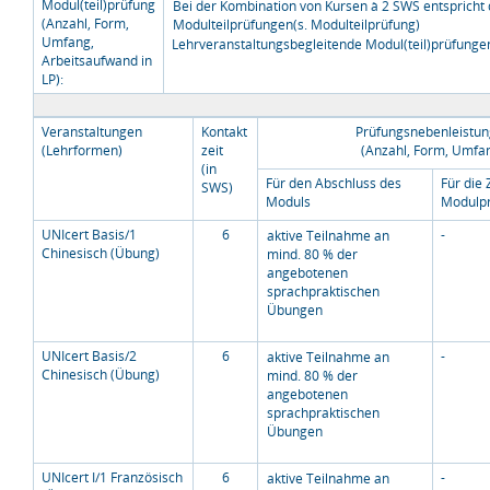
Modul(teil)prüfung
Bei der Kombination von Kursen à 2 SWS entspricht
(Anzahl, Form,
Modulteilprüfungen(s. Modulteilprüfung)
Umfang,
Lehrveranstaltungsbegleitende Modul(teil)prüfunge
Arbeitsaufwand in
LP):
Veranstaltungen
Kontakt
Prüfungsnebenleistu
(Lehrformen)
zeit
(Anzahl, Form, Umfa
(in
Für den Abschluss des
Für die
SWS)
Moduls
Modulp
UNIcert Basis/1
6
-
aktive Teilnahme an
Chinesisch (Übung)
mind. 80 % der
angebotenen
sprachpraktischen
Übungen
UNIcert Basis/2
6
-
aktive Teilnahme an
Chinesisch (Übung)
mind. 80 % der
angebotenen
sprachpraktischen
Übungen
UNIcert I/1 Französisch
6
-
aktive Teilnahme an