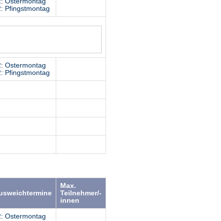
2: Ostermontag
: Pfingstmontag
2: Ostermontag
: Pfingstmontag
Max.
Ausweichtermine
Teilnehmer/-
innen
2: Ostermontag