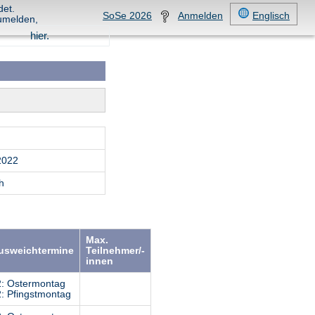
det.
SoSe 2026
Anmelden
Englisch
umelden,
hier.
2022
h
Max.
Ausweichtermine
Teilnehmer/-
innen
2: Ostermontag
: Pfingstmontag