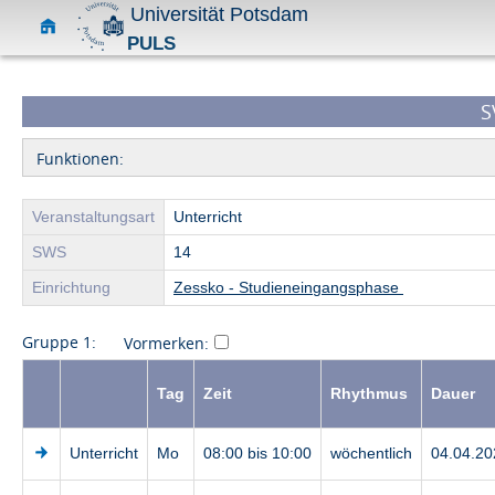
Universität Potsdam
PULS
S
Funktionen:
Veranstaltungsart
Unterricht
SWS
14
Einrichtung
Zessko - Studieneingangsphase
Gruppe 1:
Vormerken:
Tag
Zeit
Rhythmus
Dauer
Unterricht
Mo
08:00 bis 10:00
wöchentlich
04.04.20