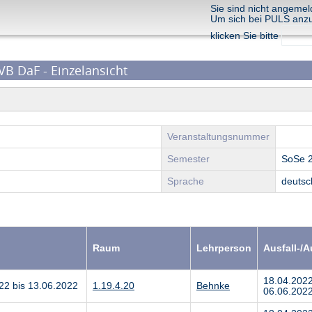
Sie sind nicht angemel
Um sich bei PULS anz
klicken Sie bitte
VB DaF - Einzelansicht
Veranstaltungsnummer
Semester
SoSe 
Sprache
deutsc
Raum
Lehrperson
Ausfall-/
18.04.202
22 bis 13.06.2022
1.19.4.20
Behnke
06.06.2022