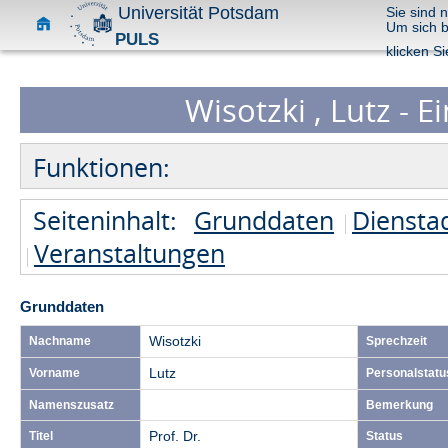
Universität Potsdam
Sie sind 
Um sich 
PULS
klicken Si
Wisotzki , Lutz - E
Funktionen:
Seiteninhalt:
Grunddaten
Diensta
Veranstaltungen
Grunddaten
Nachname
Wisotzki
Sprechzeit
Vorname
Lutz
Personalstatu
Namenszusatz
Bemerkung
Titel
Prof. Dr.
Status