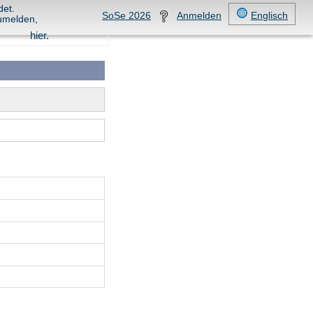
det.
SoSe 2026
Anmelden
Englisch
umelden,
hier.