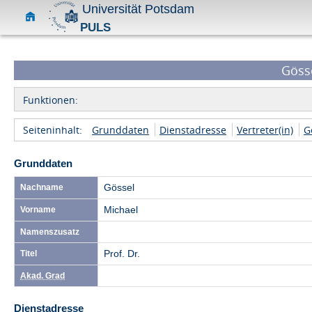
Universität Potsdam
PULS
Gösse
Funktionen:
Seiteninhalt:
Grunddaten
Dienstadresse
Vertreter(in)
G
Grunddaten
Nachname
Gössel
Vorname
Michael
Namenszusatz
Titel
Prof. Dr.
Akad. Grad
Dienstadresse