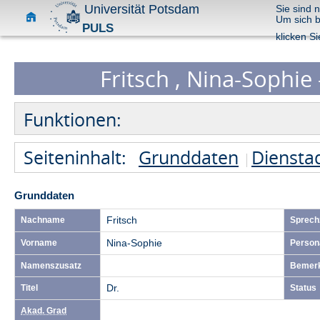
Universität Potsdam
Sie sind 
Um sich 
PULS
klicken Si
Fritsch , Nina-Sophie 
Funktionen:
Seiteninhalt:
Grunddaten
Diensta
Grunddaten
Nachname
Fritsch
Sprech
Vorname
Nina-Sophie
Person
Namenszusatz
Bemer
Titel
Dr.
Status
Akad. Grad