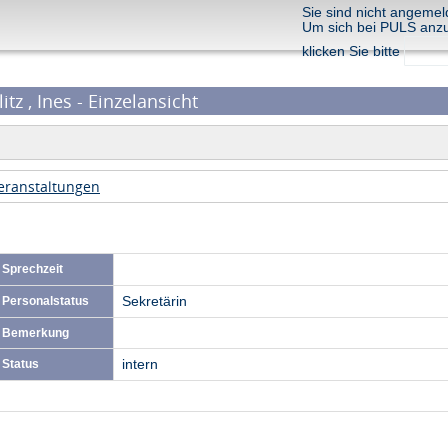
Sie sind nicht angemel
Um sich bei PULS anz
klicken Sie bitte
itz , Ines - Einzelansicht
eranstaltungen
Sprechzeit
Personalstatus
Sekretärin
Bemerkung
Status
intern