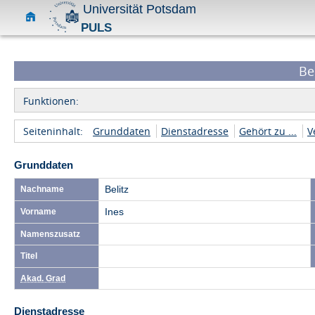
Universität Potsdam
PULS
Bel
Funktionen:
Seiteninhalt:
Grunddaten
Dienstadresse
Gehört zu ...
V
Grunddaten
Nachname
Belitz
Vorname
Ines
Namenszusatz
Titel
Akad. Grad
Dienstadresse