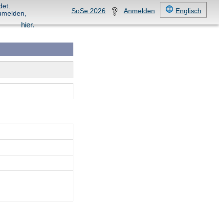
det.
SoSe 2026
Anmelden
Englisch
umelden,
hier.