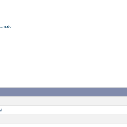
dam.de
l