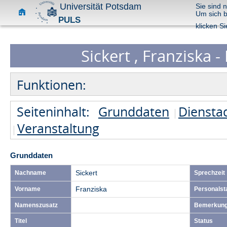
Universität Potsdam
Sie sind 
Um sich 
PULS
klicken Si
Sickert , Franziska -
Funktionen:
Seiteninhalt:
Grunddaten
Diensta
Veranstaltung
Grunddaten
Nachname
Sickert
Sprechzeit
Vorname
Franziska
Personalst
Namenszusatz
Bemerkun
Titel
Status