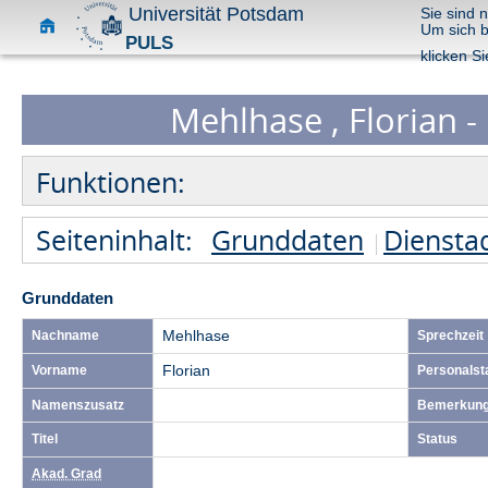
Universität Potsdam
Sie sind 
Um sich 
PULS
klicken Si
Mehlhase , Florian -
Funktionen:
Seiteninhalt:
Grunddaten
Diensta
Grunddaten
Nachname
Mehlhase
Sprechzeit
Vorname
Florian
Personalst
Namenszusatz
Bemerkun
Titel
Status
Akad. Grad