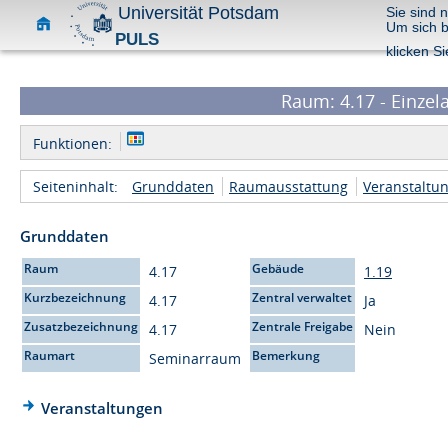
Universität Potsdam
Sie sind 
Um sich 
PULS
klicken Si
Raum: 4.17 - Einzel
Funktionen:
Seiteninhalt:
Grunddaten
Raumausstattung
Veranstaltu
Grunddaten
Raum
Gebäude
4.17
1.19
Kurzbezeichnung
Zentral verwaltet
4.17
Ja
Zusatzbezeichnung
Zentrale Freigabe
4.17
Nein
Raumart
Bemerkung
Seminarraum
Veranstaltungen