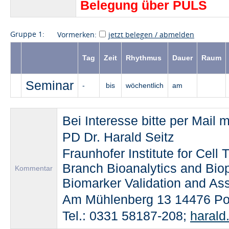
Belegung über PULS
Gruppe 1:
Vormerken:
jetzt belegen / abmelden
Tag
Zeit
Rhythmus
Dauer
Raum
Seminar
-
bis
wöchentlich
am
Bei Interesse bitte per Mail 
PD Dr. Harald Seitz
Fraunhofer Institute for Cel
Branch Bioanalytics and Bio
Kommentar
Biomarker Validation and A
Am Mühlenberg 13 14476 P
Tel.: 0331 58187-208;
harald