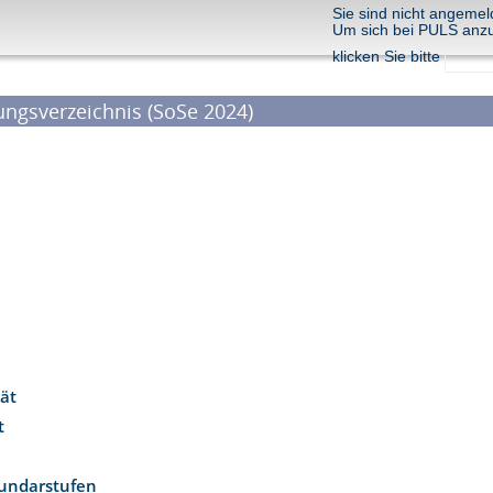
Sie sind nicht angemel
Um sich bei PULS anz
klicken Sie bitte
ungsverzeichnis (SoSe 2024)
tät
ät
kundarstufen