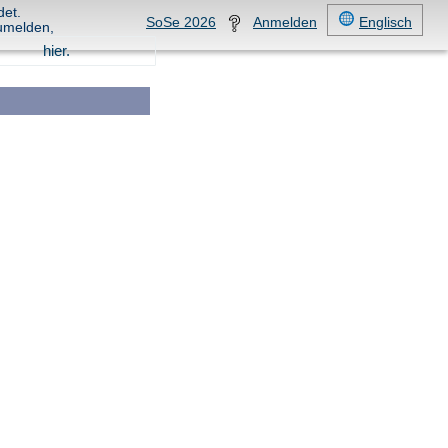
det.
SoSe 2026
Anmelden
Englisch
umelden,
hier.