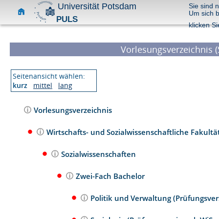
Universität Potsdam
Sie sind 
Um sich 
PULS
klicken Si
Vorlesungsverzeichnis (
Seitenansicht wählen:
kurz
mittel
lang
Vorlesungsverzeichnis
Wirtschafts- und Sozialwissenschaftliche Fakultä
Sozialwissenschaften
Zwei-Fach Bachelor
Politik und Verwaltung (Prüfungsve