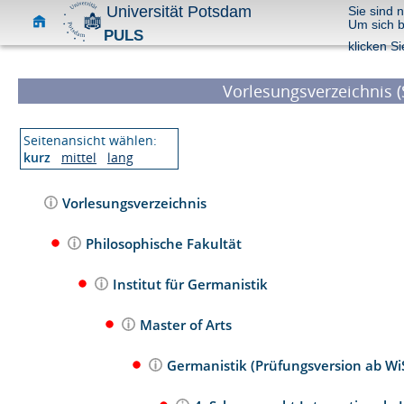
Universität Potsdam
Sie sind 
Um sich 
PULS
klicken Si
Vorlesungsverzeichnis (
Seitenansicht wählen:
kurz
mittel
lang
Vorlesungsverzeichnis
Philosophische Fakultät
Institut für Germanistik
Master of Arts
Germanistik (Prüfungsversion ab W