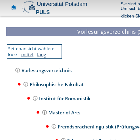
Universität Potsdam
Sie sind 
Um sich 
PULS
klicken Si
Vorlesungsverzeichnis (
Seitenansicht wählen:
kurz
mittel
lang
Vorlesungsverzeichnis
Philosophische Fakultät
Institut für Romanistik
Master of Arts
Fremdsprachenlinguistik (Prüfungsv