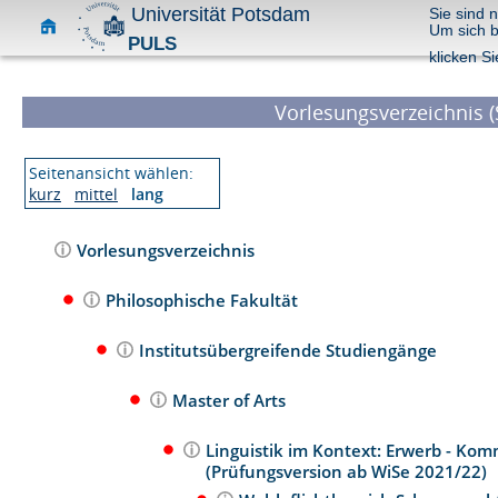
Universität Potsdam
Sie sind 
Um sich 
PULS
klicken Si
Vorlesungsverzeichnis (
Seitenansicht wählen:
kurz
mittel
lang
Vorlesungsverzeichnis
Philosophische Fakultät
Institutsübergreifende Studiengänge
Master of Arts
Linguistik im Kontext: Erwerb - Ko
(Prüfungsversion ab WiSe 2021/22)