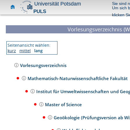
Universität Potsdam
Sie sind 
Um sich 
PULS
klicken Si
Vorlesungsverzeichnis (W
Seitenansicht wählen:
kurz
mittel
lang
Vorlesungsverzeichnis
Mathematisch-Naturwissenschaftliche Fakultät
Institut für Umweltwissenschaften und Geo
Master of Science
Geoökologie (Prüfungsversion ab W