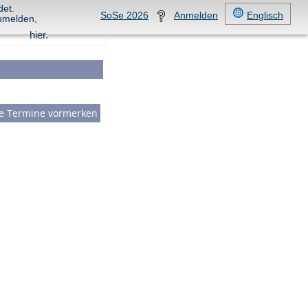
det.
SoSe 2026
Anmelden
Englisch
umelden,
hier.