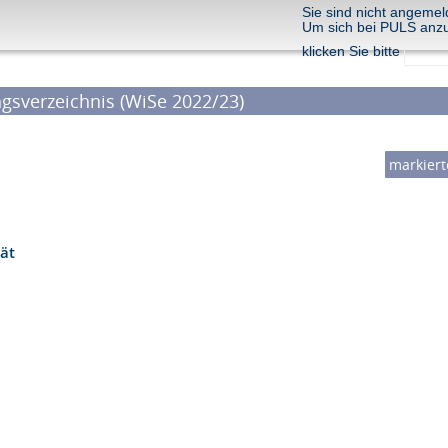
Sie sind nicht angemel
Um sich bei PULS anz
klicken Sie bitte
gsverzeichnis (WiSe 2022/23)
tät