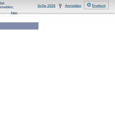
det.
SoSe 2026
Anmelden
Englisch
umelden,
hier.