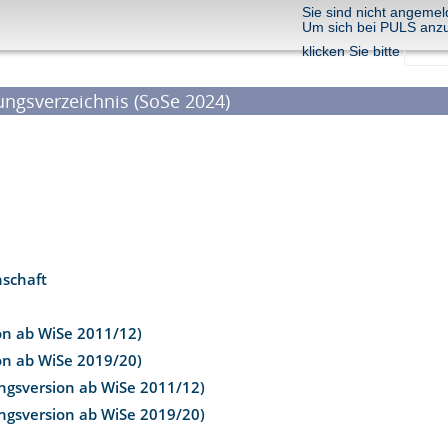
Sie sind nicht angemel
Um sich bei PULS anz
klicken Sie bitte
ungsverzeichnis (SoSe 2024)
nschaft
on ab WiSe 2011/12)
on ab WiSe 2019/20)
ungsversion ab WiSe 2011/12)
ungsversion ab WiSe 2019/20)