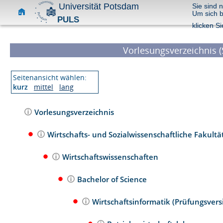
Universität Potsdam
Sie sind 
Um sich 
PULS
klicken Si
Vorlesungsverzeichnis (
Seitenansicht wählen:
kurz
mittel
lang
Vorlesungsverzeichnis
Wirtschafts- und Sozialwissenschaftliche Fakultä
Wirtschaftswissenschaften
Bachelor of Science
Wirtschaftsinformatik (Prüfungsver