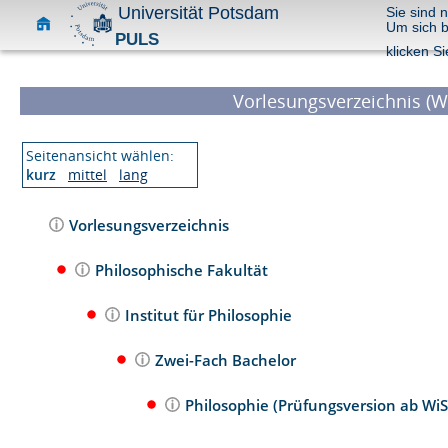
Universität Potsdam
Sie sind 
Um sich 
PULS
klicken Si
Vorlesungsverzeichnis (W
Seitenansicht wählen:
kurz
mittel
lang
Vorlesungsverzeichnis
Philosophische Fakultät
Institut für Philosophie
Zwei-Fach Bachelor
Philosophie (Prüfungsversion ab Wi