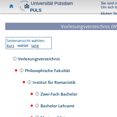
Universität Potsdam
Sie sind 
Um sich 
PULS
klicken Si
Vorlesungsverzeichnis (W
Seitenansicht wählen:
kurz
mittel
lang
Vorlesungsverzeichnis
Philosophische Fakultät
Institut für Romanistik
Zwei-Fach Bachelor
Bachelor Lehramt